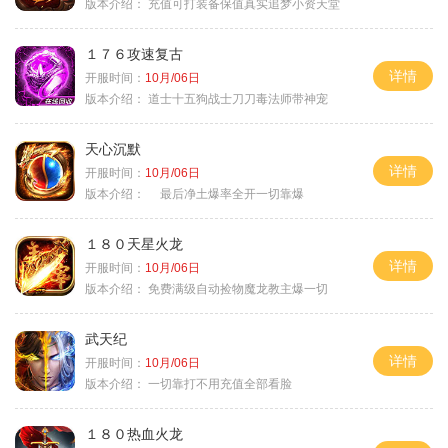
版本介绍：
充值可打装备保值真实追梦小资天堂
１７６攻速复古
详情
开服时间：
10月/06日
版本介绍：
道士十五狗战士刀刀毒法师带神宠
天心沉默
详情
开服时间：
10月/06日
版本介绍：
最后净土爆率全开一切靠爆
１８０天星火龙
详情
开服时间：
10月/06日
版本介绍：
免费满级自动捡物魔龙教主爆一切
武天纪
详情
开服时间：
10月/06日
版本介绍：
一切靠打不用充值全部看脸
１８０热血火龙