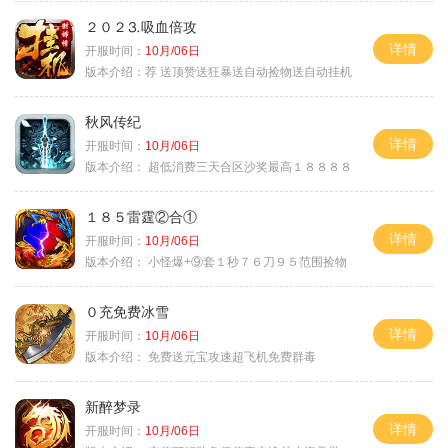
２０２⒊吸血倍攻
详情
开服时间：
10月/06日
版本介绍：
荐 送顶赞送狂暴送自动捡物送自动挂机
秋风传纪
详情
开服时间：
10月/06日
版本介绍：
超低消费三天合区沙奖最高１８８８８
１８５雷霆②合①
详情
开服时间：
10月/06日
版本介绍：
小怪爆+⑨套１秒７６刀９５范围捡物
０充免费冰雪
详情
开服时间：
10月/06日
版本介绍：
免费送元宝攻速超飞机免费群毒
新醉梦录
详情
开服时间：
10月/06日