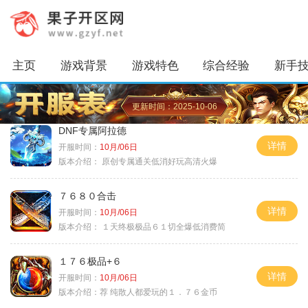
主页
游戏背景
游戏特色
综合经验
新手
更新时间：2025-10-06
DNF专属阿拉德
详情
开服时间：
10月/06日
版本介绍：
原创专属通关低消好玩高清火爆
７６８０合击
详情
开服时间：
10月/06日
版本介绍：
１天终极极品６１切全爆低消费简
１７６极品+６
详情
开服时间：
10月/06日
版本介绍：
荐 纯散人都爱玩的１．７６金币