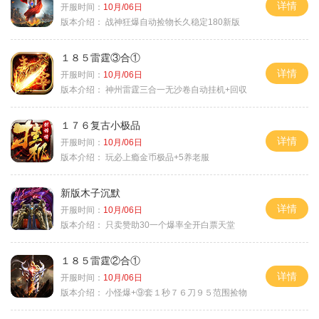
详情
开服时间：
10月/06日
版本介绍：
战神狂爆自动捡物长久稳定180新版
１８５雷霆③合①
详情
开服时间：
10月/06日
版本介绍：
神州雷霆三合一无沙卷自动挂机+回収
１７６复古小极品
详情
开服时间：
10月/06日
版本介绍：
玩必上瘾金币极品+5养老服
新版木子沉默
详情
开服时间：
10月/06日
版本介绍：
只卖赞助30一个爆率全开白票天堂
１８５雷霆②合①
详情
开服时间：
10月/06日
版本介绍：
小怪爆+⑨套１秒７６刀９５范围捡物